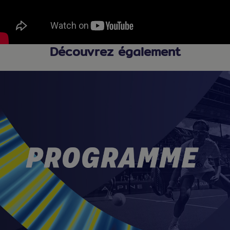
Découvrez également
Slider