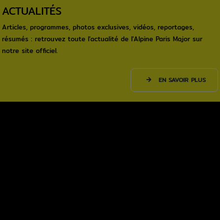
ACTUALITÉS
Articles, programmes, photos exclusives, vidéos, reportages,
résumés : retrouvez toute l'actualité de l'Alpine Paris Major sur
notre site officiel.
EN SAVOIR PLUS
Texte éditorial (WYSIWYG)
Texte et vidéo