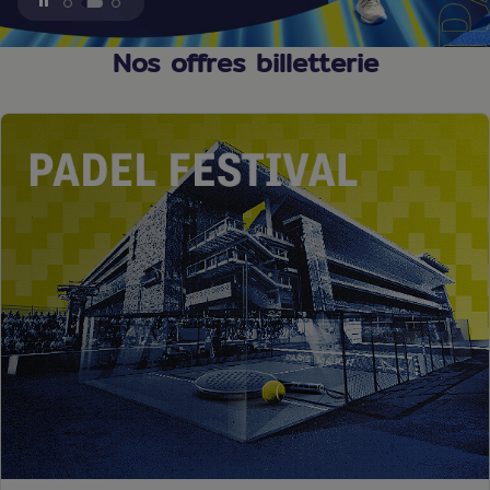
1
2
3
Nos offres billetterie